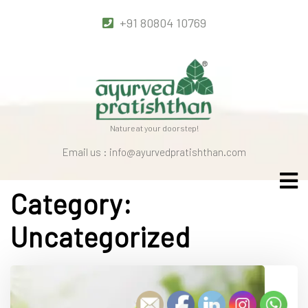
+91 80804 10769
Nature at your doorstep!
Email us : info@ayurvedpratishthan.com
Category:
Uncategorized