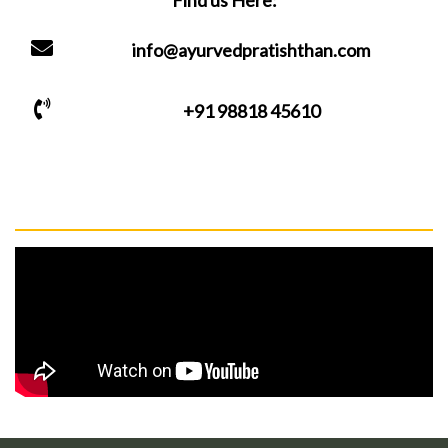
Find us Here:
info@ayurvedpratishthan.com
+91 98818 45610